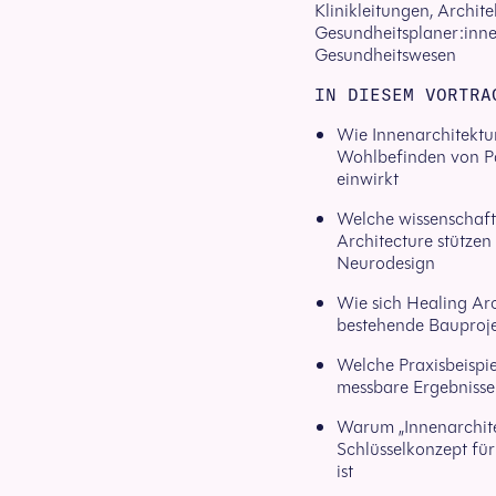
Klinikleitungen, Archite
Gesundheitsplaner:inne
Gesundheitswesen
IN DIESEM VORTRA
Wie Innenarchitektur
Wohlbefinden von Pa
einwirkt
Welche wissenschaft
Architecture stützen
Neurodesign
Wie sich Healing Arc
bestehende Bauprojek
Welche Praxisbeispie
messbare Ergebnisse 
Warum „Innenarchite
Schlüsselkonzept fü
ist