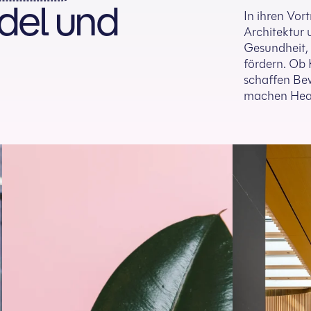
del und
In ihren Vor
Architektur 
Gesundheit,
fördern. Ob 
schaffen Bew
machen Heali