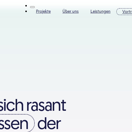
Projekte
Über uns
Leistungen
Vort
sich rasant
ssen
der