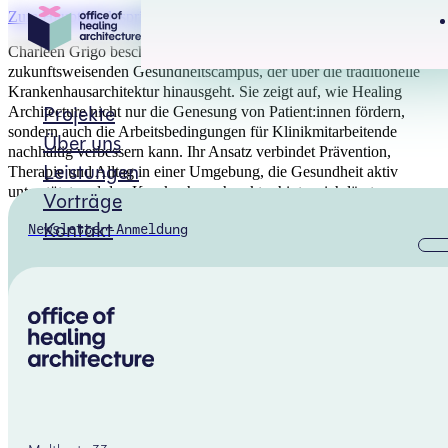
Zum Hauptinhalt springen
Zum Footer springen
Charleen Grigo beschreibt in diesem Interview ihre Vision eines
zukunftsweisenden Gesundheitscampus, der über die traditionelle
Krankenhausarchitektur hinausgeht. Sie zeigt auf, wie Healing
Projekte
Architecture nicht nur die Genesung von Patient:innen fördern,
sondern auch die Arbeitsbedingungen für Klinikmitarbeitende
Über uns
nachhaltig verbessern kann. Ihr Ansatz verbindet Prävention,
Leistungen
Therapie und Alltag in einer Umgebung, die Gesundheit aktiv
unterstützt und den Krankenhauscharakter hinter sich lässt.
Vorträge
Kontakt
Newsletter-Anmeldung